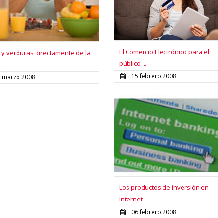
El Comercio Electrónico para el
 y verduras directamente de la
público ...
.
15 febrero 2008
5 marzo 2008
Los productos de inversión en
Internet
06 febrero 2008