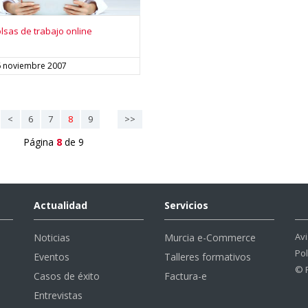
lsas de trabajo online
6 noviembre 2007
<
6
7
8
9
>>
Página
8
de 9
Actualidad
Servicios
Avi
Noticias
Murcia e-Commerce
Pol
Eventos
Talleres formativos
© 
Casos de éxito
Factura-e
Entrevistas