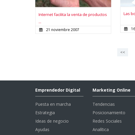
Las bo
Internet facilita la venta de productos
...
1
21 noviembre 2007
<<
Emprendedor Digital
Marketing Online
Puesta en marcha
Tendencias
Estrategia
Posicionamiento
Ideas de negocio
Redes Sociales
Ayudas
Analítica