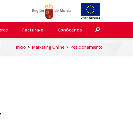
erce
Factura-e
Conócenos
Inicio
>
Marketing Online
>
Posicionamiento
y