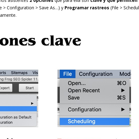
 los asistentes
2 opciones
que para ella son
clave y que permiten
le > Configuration > Save As…) y
Programar rastreos
(File > Schedul
iamente.