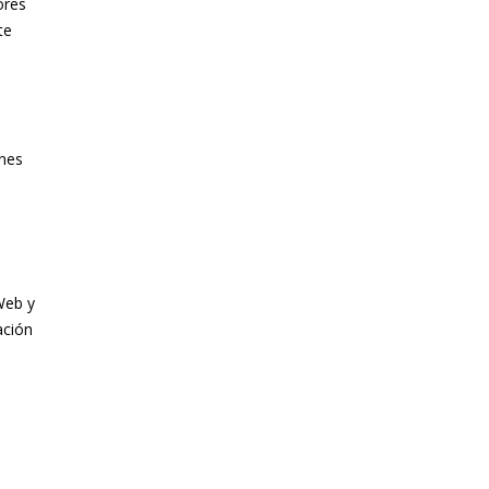
ores
te
ones
Web y
ación