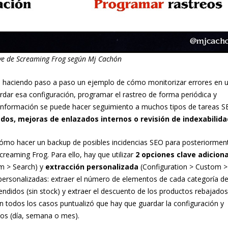
ve de Screaming Frog según Mj Cachón
ue haciendo paso a paso un ejemplo de cómo monitorizar errores en 
dar esa configuración, programar el rastreo de forma periódica y
 información se puede hacer seguimiento a muchos tipos de tareas S
dos, mejoras de enlazados internos o revisión de indexabilida
cómo hacer un backup de posibles incidencias SEO para posteriormen
reaming Frog. Para ello, hay que utilizar
2 opciones clave adicion
m > Search) y
extracción personalizada
(Configuration > Custom >
 personalizadas: extraer el número de elementos de cada categoría d
endidos (sin stock) y extraer el descuento de los productos rebajados
En todos los casos puntualizó que hay que guardar la configuración y
mos (día, semana o mes).