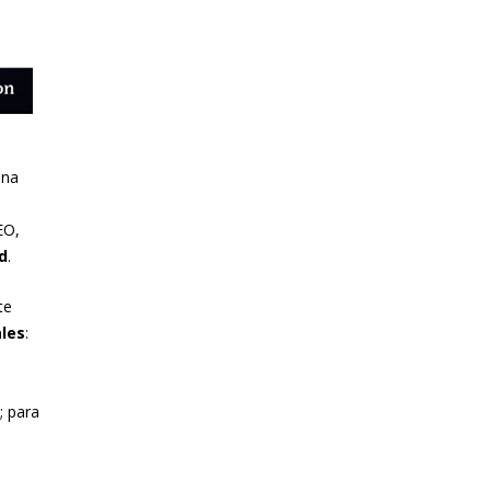
una
EO,
d
.
te
ales
:
e
; para