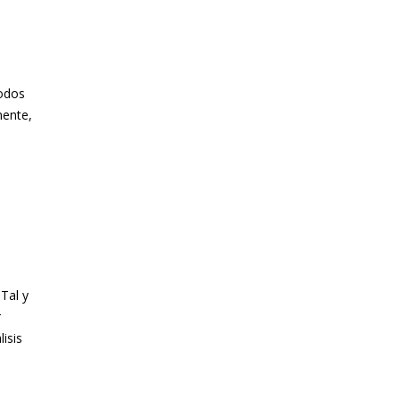
todos
mente,
Tal y
r
isis