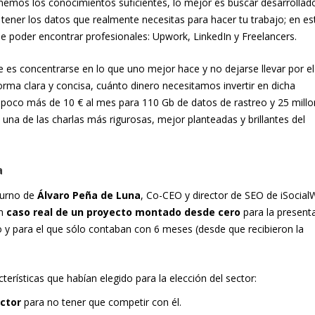
enemos los conocimientos suficientes, lo mejor es buscar desarrollad
tener los datos que realmente necesitas para hacer tu trabajo; en es
de poder encontrar profesionales: Upwork, LinkedIn y Freelancers.
e es concentrarse en lo que uno mejor hace y no dejarse llevar por el
rma clara y concisa, cuánto dinero necesitamos invertir en dicha
os, poco más de 10 € al mes para 110 Gb de datos de rastreo y 25 mill
 una de las charlas más rigurosas, mejor planteadas y brillantes del
a
 turno de
Álvaro Peña de Luna
, Co-CEO y director de SEO de iSocial
un
caso real de un proyecto montado desde cero
para la present
y para el que sólo contaban con 6 meses (desde que recibieron la
erísticas que habían elegido para la elección del sector:
ctor
para no tener que competir con él.