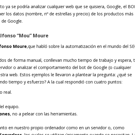
nto ya se podría analizar cualquier web que se quisiera, Google, el BO
r los datos (nombre, nº de estrellas y precio) de los productos más
 de Google.
Alfonso “Mou” Moure
fonso Moure
,que habló sobre la automatización en el mundo del SE
dos de forma manual, conllevan mucho tiempo de trabajo y espera, t
rvidor o analizar el comportamiento del bot de Google (o cualquier
stra web. Estos ejemplos le llevaron a plantear la pregunta: ¿qué se
ando tiempo y esfuerzo? A la cual respondió con cuatro puntos:
o real.
el equipo.
iones
, no a pelear con las herramientas.
anto en nuestro propio ordenador como en un servidor o, como
 Serverless
, los cuales se utilizan únicamente cuando se necesitan. L