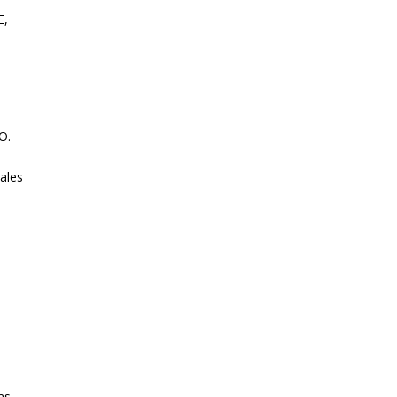
E,
O.
ales
as