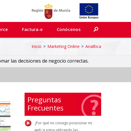
erce
Factura-e
Conócenos
Inicio
>
Marketing Online
>
Analítica
omar las decisiones de negocio correctas.
Preguntas
Frecuentes
¿Por qué no consigo posicionar mi
web si estoy utilizando las...